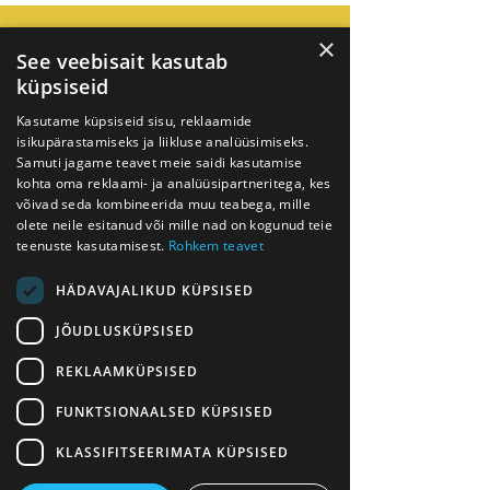
ESG lahenduste integreeritus
×
See veebisait kasutab
ettevõtte
küpsiseid
äriarhitektuuri
Kasutame küpsiseid sisu, reklaamide
isikupärastamiseks ja liikluse analüüsimiseks.
Samuti jagame teavet meie saidi kasutamise
kohta oma reklaami- ja analüüsipartneritega, kes
võivad seda kombineerida muu teabega, mille
olete neile esitanud või mille nad on kogunud teie
teenuste kasutamisest.
Rohkem teavet
Muutuvate ESG nõuetega arvestamine,
HÄDAVAJALIKUD KÜPSISED
tuleviku vajadused ja kasutusmugavus
JÕUDLUSKÜPSISED
REKLAAMKÜPSISED
FUNKTSIONAALSED KÜPSISED
KLASSIFITSEERIMATA KÜPSISED
PÕHITEENUSTE LOETELU