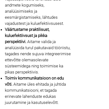
andmete kogumiseks,
analüüsimiseks ja
eesmärgistamiseks, lähtudes
vajadustest ja kuluefektiivsusest.
Väärtustame praktilisust,
kuluefektiivsust ja pikka
perspektiivi.
Aitame valida ja
analüüsida turul pakutavaid tööriistu,
tagades nende sujuva integreerimise
ettevõtte olemasolevate
süsteemidega ning toimimise ka
pikas perspektiivis.
Toimiv kommunikatsioon on edu
võti.
Aitame üles ehitada ja juhtida
kommunikatsiooni, et tagada
erinevate lahenduste edukas
juurutamine ja kasutuselevõtt.