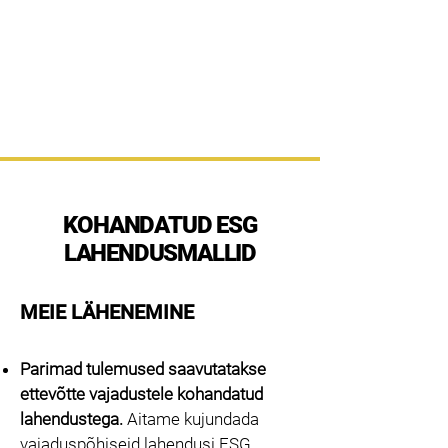
NordWis
Adaptive Change Execution
KOHANDATUD ESG
LAHENDUSMALLID
MEIE LÄHENEMINE
Parimad tulemused saavutatakse
ettevõtte vajadustele kohandatud
lahendustega.
Aitame kujundada
vajaduspõhiseid lahendusi ESG