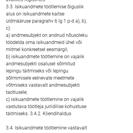
3.3. Isikuandmete töötlemise õiguslik
alus on isikuandmete kaitse
üldmääruse paragrahv 6 lg 1 p-d a), b),
c):
a) andmesubjekt on andnud nõusoleku
töödelda oma isikuandmeid ühel või
mitmel konkreetsel eesmärgil;
b) isikuandmete töötlemine on vajalik
andmesubjekti osalusel sõlmitud
lepingu täitmiseks või lepingu
sõlmimisele eelnevate meetmete
võtmiseks vastavalt andmesubjekti
taotlusele;
c) isikuandmete töötlemine on vajalik
vastutava töötleja juriidilise kohustuse
täitmiseks. 3.4.2. Kliendihaldus
3.4. Isikuandmete töötlemine vastavalt