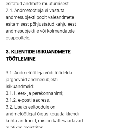
esitatud andmete muutumisest.
2.4. Andmetöötleja ei vastuta
andmesubjekti poolt valeandmete
esitamisest põhjustatud kahju eest
andmesubjektile või kolmandatele
osapooltele.
3. KLIENTIDE ISIKUANDMETE
TÖÖTLEMINE
3.1. Andmetöötleja võib töödelda
järgnevaid andmesubjekti
isikuandmeid:
3.1.1. ees- ja perekonnanimi;
3.1.2. e-posti aadress.
3.2. Lisaks eeltoodule on
andmetöötlejal õigus koguda kliendi
kohta andmeid, mis on kättesaadavad
avalikes registrites.