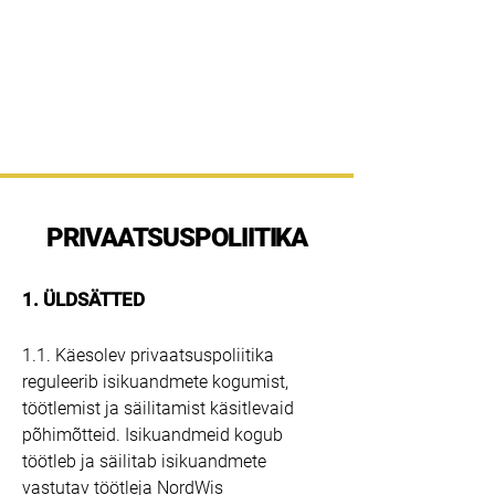
NordWis
Adaptive Change Execution
PRIVAATSUSPOLIITIKA
1. ÜLDSÄTTED
1.1. Käesolev privaatsuspoliitika
reguleerib isikuandmete kogumist,
töötlemist ja säilitamist käsitlevaid
põhimõtteid. Isikuandmeid kogub
töötleb ja säilitab isikuandmete
vastutav töötleja NordWis