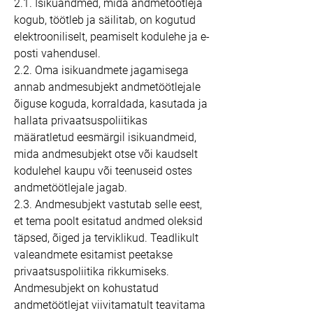
​2.1. Isikuandmed, mida andmetöötleja
kogub, töötleb ja säilitab, on kogutud
elektrooniliselt, peamiselt kodulehe ja e-
posti vahendusel.
2.2. Oma isikuandmete jagamisega
annab andmesubjekt andmetöötlejale
õiguse koguda, korraldada, kasutada ja
hallata privaatsuspoliitikas
määratletud eesmärgil isikuandmeid,
mida andmesubjekt otse või kaudselt
kodulehel kaupu või teenuseid ostes
andmetöötlejale jagab.
2.3. Andmesubjekt vastutab selle eest,
et tema poolt esitatud andmed oleksid
täpsed, õiged ja terviklikud. Teadlikult
valeandmete esitamist peetakse
privaatsuspoliitika rikkumiseks.
Andmesubjekt on kohustatud
andmetöötlejat viivitamatult teavitama