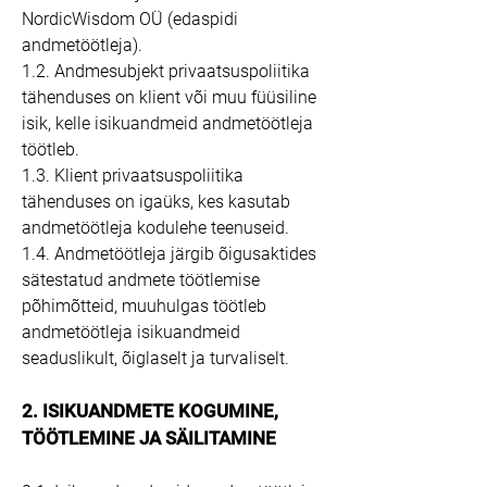
NordicWisdom OÜ (edaspidi
andmetöötleja).
1.2. Andmesubjekt privaatsuspoliitika
tähenduses on klient või muu füüsiline
isik, kelle isikuandmeid andmetöötleja
töötleb.
1.3. Klient privaatsuspoliitika
tähenduses on igaüks, kes kasutab
andmetöötleja kodulehe teenuseid.
1.4. Andmetöötleja järgib õigusaktides
sätestatud andmete töötlemise
põhimõtteid, muuhulgas töötleb
andmetöötleja isikuandmeid
seaduslikult, õiglaselt ja turvaliselt.
2. ISIKUANDMETE KOGUMINE,
TÖÖTLEMINE JA SÄILITAMINE