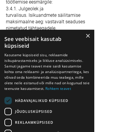
töötlemise eesmärgile:
3.4.1. Julgeolek ja
turvalisus.
Isikuandmete säilitamise
maksimaalne aeg: vastavalt seaduses
nimetatud tähtaegadele.
×
3.4.2. Kliendihaldus. Isikuandmete
See veebisait kasutab
säilitamise maksimaalne aeg: 2 aastat.
küpsiseid
3.4.3. Finantstegevus,
raamatupidamine. Isikuandmete
Kasutame küpsiseid sisu, reklaamide
säilitamise maksimaalne aeg: vastavalt
isikupärastamiseks ja liikluse analüüsimiseks.
Samuti jagame teavet meie saidi kasutamise
seaduses nimetatud tähtaegadele.
kohta oma reklaami- ja analüüsipartneritega, kes
3.4.4. Turundus. Isikuandmete
võivad seda kombineerida muu teabega, mille
säilitamise maksimaalne aeg: 2 aastat.
olete neile esitanud või mille nad on kogunud teie
3.5. Andmetöötlejal on õigus klientide
teenuste kasutamisest.
Rohkem teavet
isikuandmeid jagada kolmandate
isikutega, kelleks on näiteks volitatud
HÄDAVAJALIKUD KÜPSISED
andmetöötlejad ja raamatupidajad.
JÕUDLUSKÜPSISED
3.7. Andmetöötleja säilitab
andmesubjektide andmeid sõltuvalt
REKLAAMKÜPSISED
töötlemise eesmärgist, kuid mitte
kauem kui viis aastat.