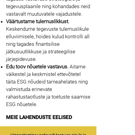
tegevusplaanile ning kohandades neid
vastavalt muutuvatele vajadustele.
Väärtustame tulemuslikkust.
Keskendume tegevuste tulemuslikule
elluviimisele, hoides kulud kontrolli all
ning tagades finantsilise
jätkusuutlikkuse ja strateegilise
järjepidevuse.
Edu toov nõuetele vastavus.
Aitame
väikestel ja keskmistel ettevõtetel
täita ESG nõudeid tarneahelates ning
valmistuda erinevate
rahastustaotluste ja toetuste saamise
ESG nõuetele.
MEIE LAHENDUSTE EELISED