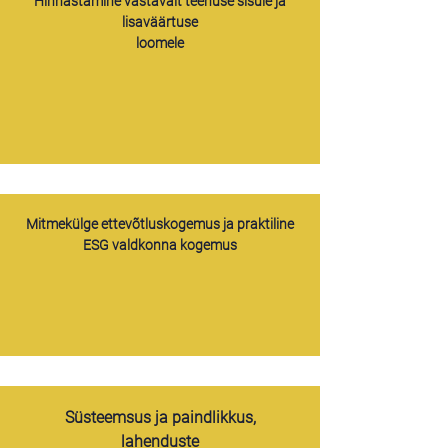
Hinnastamine vastavalt teenuse sisule ja
lisaväärtuse
loomele
Mitmekülge ettevõtluskogemus ja praktiline
ESG valdkonna kogemus
Süsteemsus ja paindlikkus,
lahenduste