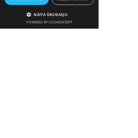
elluviimine lähtuvalt olemasolevast
strateegiast
NÄITA ÜKSIKASJU
Kahese olulisuse analüüsi tehniline ja
POWERED BY COOKIESCRIPT
sisuline tugi
ESG sise- ja väliskommunikatsiooni
tugi
ESG raporti koostamise tugi
Valitud regulatsioonide lihtsaks
selgitamine
ESG teekaardi loomine ja elluviimine
Ringmajanduse põhimõtete
rakendamine
Vastavuse tagamine erinevate
rahastuste, toetuste, partnerite ja
tarneahela nõuetele
VÕTA ÜHENDUST