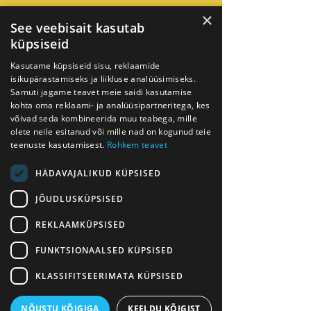
pika-ajalisus
×
See veebisait kasutab
küpsiseid
Kasutame küpsiseid sisu, reklaamide
isikupärastamiseks ja liikluse analüüsimiseks.
Samuti jagame teavet meie saidi kasutamise
kohta oma reklaami- ja analüüsipartneritega, kes
võivad seda kombineerida muu teabega, mille
olete neile esitanud või mille nad on kogunud teie
Järjepidevuse hoidmine läbi omavahel
teenuste kasutamisest.
Rohkem teavet
seotud teemade, lihtsustamine
HÄDAVAJALIKUD KÜPSISED
JÕUDLUSKÜPSISED
REKLAAMKÜPSISED
FUNKTSIONAALSED KÜPSISED
PÕHITEENUSTE LOETELU
KLASSIFITSEERIMATA KÜPSISED
ESG tegevusplaanide loomine ja
NÕUSTU KÕIGIGA
KEELDU KÕIGIST