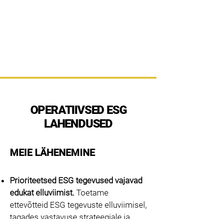
NordWis
Adaptive Change Execution
OPERATIIVSED ESG
LAHENDUSED
MEIE LÄHENEMINE
Prioriteetsed ESG tegevused vajavad
edukat elluviimist.
Toetame
ettevõtteid ESG tegevuste elluviimisel,
tagades vastavuse strateegiale ja